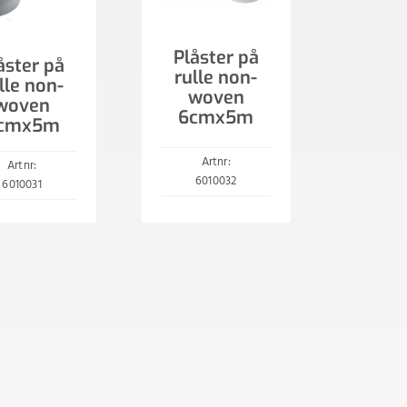
Plåster på
åster på
rulle non-
lle non-
woven
woven
6cmx5m
cmx5m
Artnr:
Artnr:
6010032
6010031