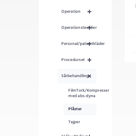
Operation
Operationstextilier
Personal/patientkläder
Procedurset
Sårbehandling
FilmTork/Kompresser
med abs-dyna
Plåster
Tejper