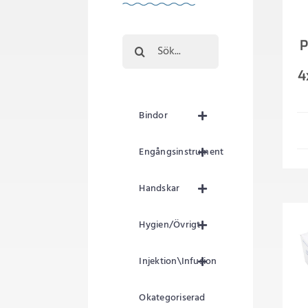
Sök
P
efter:
4
Bindor
Engångsinstrument
Handskar
Hygien/Övrigt
Injektion\Infusion
Okategoriserad