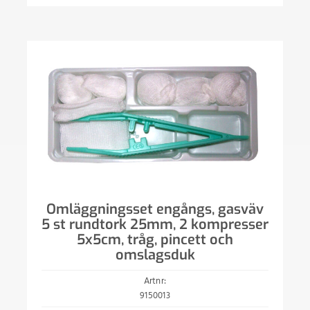
Omläggningsset engångs, gasväv
5 st rundtork 25mm, 2 kompresser
5x5cm, tråg, pincett och
omslagsduk
Artnr:
9150013