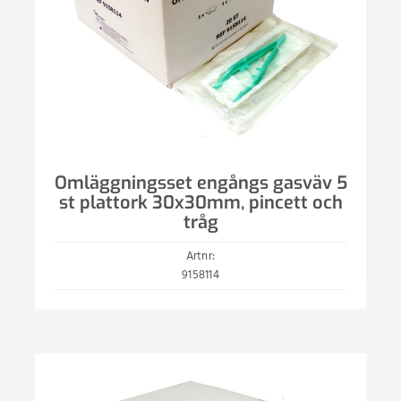
Omläggningsset engångs gasväv 5
st plattork 30x30mm, pincett och
tråg
Artnr:
9158114