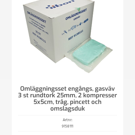
Omläggningsset engångs, gasväv
3 st rundtork 25mm, 2 kompresser
5x5cm, tråg, pincett och
omslagsduk
Artnr:
9158111