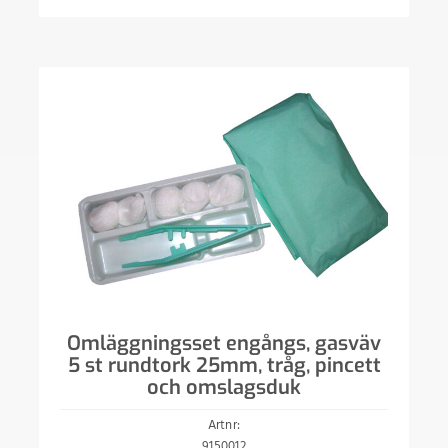
Omläggningsset engångs, gasväv
5 st rundtork 25mm, tråg, pincett
och omslagsduk
Artnr:
9150012