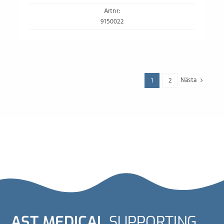
Artnr:
9150022
Nästa
1
2
AST MEDICAL
SUPPORTING