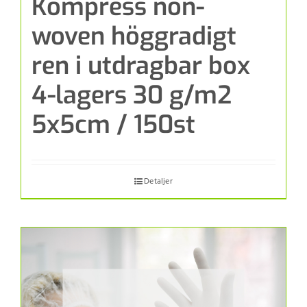
Kompress non-
woven höggradigt
ren i utdragbar box
4-lagers 30 g/m2
5x5cm / 150st
Detaljer