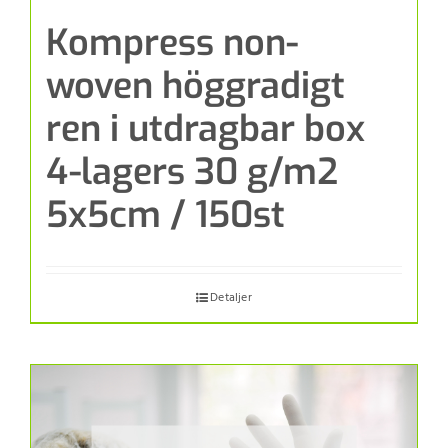
Kompress non-
woven höggradigt
ren i utdragbar box
4-lagers 30 g/m2
5x5cm / 150st
Detaljer