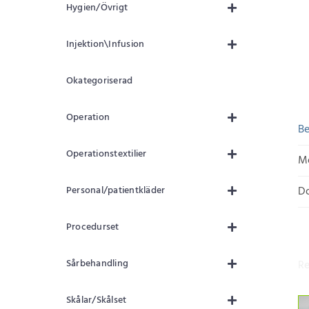
Hygien/Övrigt
Injektion\Infusion
Okategoriserad
Operation
Be
Operationstextilier
Me
Personal/patientkläder
D
Procedurset
Sårbehandling
Re
Skålar/Skålset