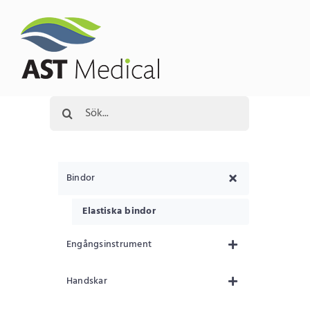
Fortsätt
till
innehållet
Sök
efter:
Bindor
Elastiska bindor
Engångsinstrument
Handskar