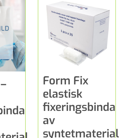
Form Fix
 –
elastisk
fixeringsbinda
binda
av
syntetmaterial
terial