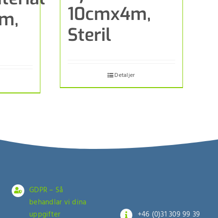
10cmx4m,
m,
Steril
Detaljer
GDPR – Så
behandlar vi dina
uppgifter
+46 (0)31 309 99 39