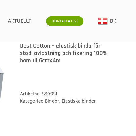
AKTUELLT
DK
KONTAKTA OSS
Best Cotton – elastisk binda för
stöd, avlastning och fixering 100%
bomull 6cmx4m
Artikelnr:
3210051
Kategorier:
Bindor
,
Elastiska bindor