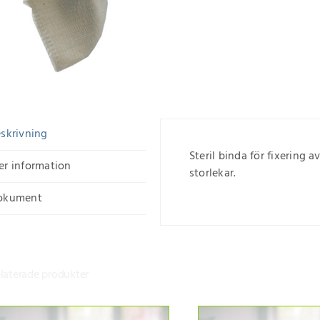
skrivning
Steril binda för fixering 
r information
storlekar.
okument
laterade produkter