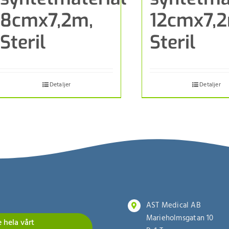
8cmx7,2m,
12cmx7,2
Steril
Steril
Detaljer
Detaljer
AST Medical AB
Marieholmsgatan 10
e hela vårt