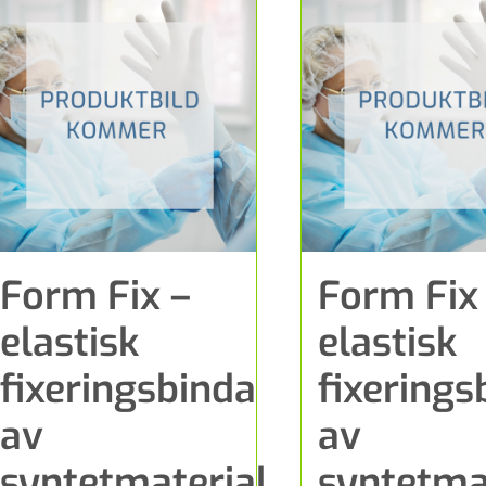
Form Fix –
Form Fix
elastisk
elastisk
fixeringsbinda
fixerings
av
av
syntetmaterial
syntetma