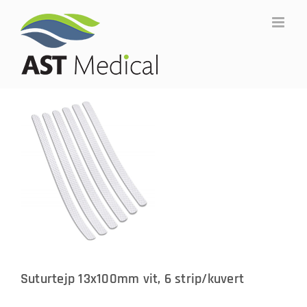
Fortsätt
till
innehållet
Suturtejp 13x100mm vit, 6 strip/kuvert