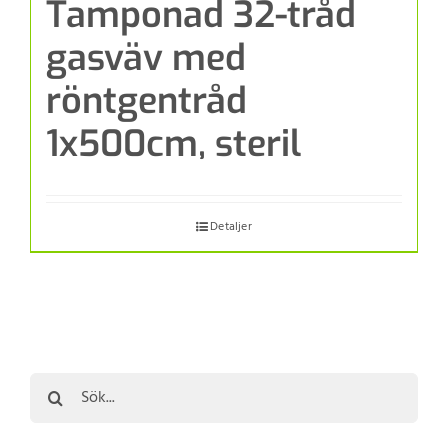
Tamponad 32-tråd
gasväv med
röntgentråd
1x500cm, steril
Detaljer
Sök
efter: