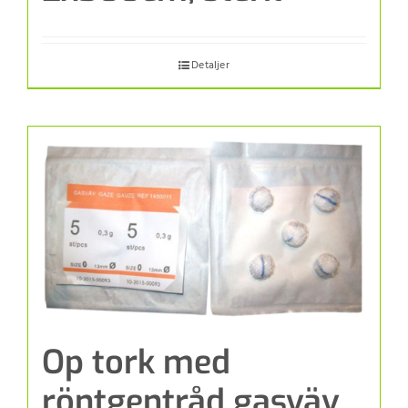
Detaljer
Op tork med
röntgentråd gasväv,