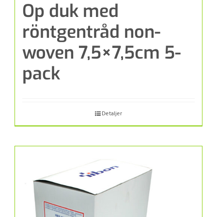
Op duk med
röntgentråd non-
woven 7,5×7,5cm 5-
pack
Detaljer