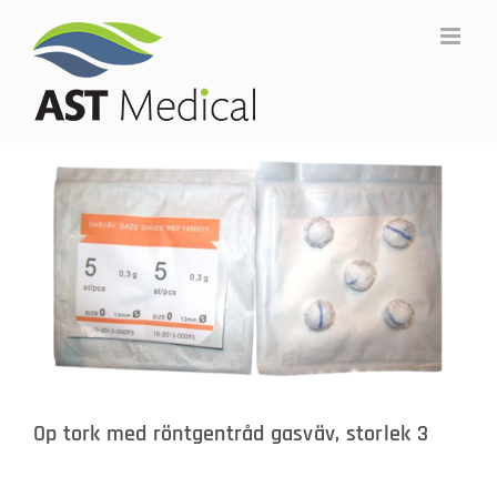
Fortsätt
till
innehållet
Op tork med röntgentråd gasväv, storlek 3