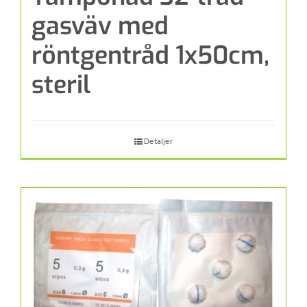
gasväv med
röntgentråd 1x50cm,
steril
Detaljer