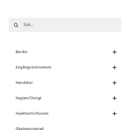
Sök
efter:
Bindor
Engångsinstrument
Handskar
Hygien/Övrigt
Injektion\Infusion
Okategoriserad